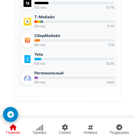
112 гол.
17.7%
Т-Мобайл
70 гол.
11.1%
СберМобайл
45 гол.
7.1%
Yota
54 гол.
8.5%
Региональный
29 гол.
4.6%
Главная
Тарифы
Сервис
Номера
Поддержка